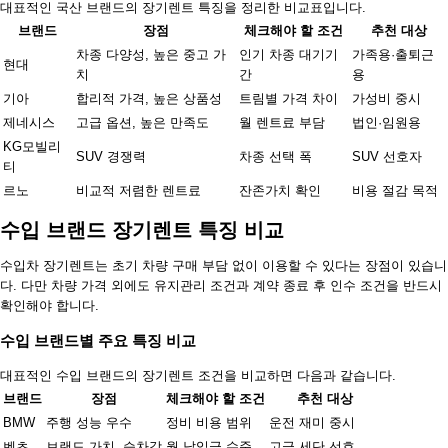
대표적인 국산 브랜드의 장기렌트 특징을 정리한 비교표입니다.
브랜드
장점
체크해야 할 조건
추천 대상
차종 다양성, 높은 중고 가
인기 차종 대기기
가족용·출퇴근
현대
치
간
용
기아
합리적 가격, 높은 상품성
트림별 가격 차이
가성비 중시
제네시스
고급 옵션, 높은 만족도
월 렌트료 부담
법인·임원용
KG모빌리
SUV 경쟁력
차종 선택 폭
SUV 선호자
티
르노
비교적 저렴한 렌트료
잔존가치 확인
비용 절감 목적
수입 브랜드 장기렌트 특징 비교
수입차 장기렌트는 초기 차량 구매 부담 없이 이용할 수 있다는 장점이 있습니
다. 다만 차량 가격 외에도 유지관리 조건과 계약 종료 후 인수 조건을 반드시
확인해야 합니다.
수입 브랜드별 주요 특징 비교
대표적인 수입 브랜드의 장기렌트 조건을 비교하면 다음과 같습니다.
브랜드
장점
체크해야 할 조건
추천 대상
BMW
주행 성능 우수
정비 비용 범위
운전 재미 중시
벤츠
브랜드 가치, 승차감
월 납입금 수준
고급 세단 선호