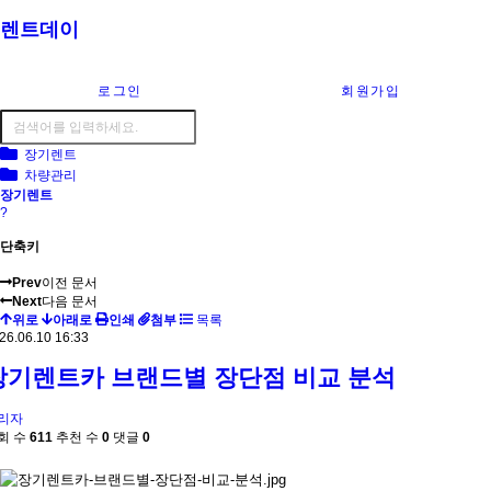
렌트데이
로그인
회원가입
장기렌트
차량관리
장기렌트
?
단축키
Prev
이전 문서
Next
다음 문서
위로
아래로
인쇄
첨부
목록
26.06.10 16:33
장기렌트카 브랜드별 장단점 비교 분석
리자
회 수
611
추천 수
0
댓글
0