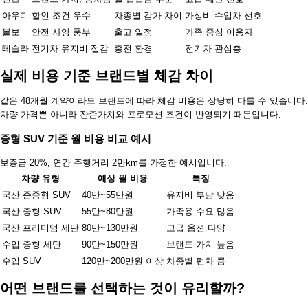
아우디
할인 조건 우수
차종별 감가 차이
가성비 수입차 선호
볼보
안전 사양 풍부
출고 일정
가족 중심 이용자
테슬라
전기차 유지비 절감
충전 환경
전기차 관심층
실제 비용 기준 브랜드별 체감 차이
같은 48개월 계약이라도 브랜드에 따라 체감 비용은 상당히 다를 수 있습니다.
차량 가격뿐 아니라 잔존가치와 프로모션 조건이 반영되기 때문입니다.
중형 SUV 기준 월 비용 비교 예시
보증금 20%, 연간 주행거리 2만km를 가정한 예시입니다.
차량 유형
예상 월 비용
특징
국산 준중형 SUV
40만~55만원
유지비 부담 낮음
국산 중형 SUV
55만~80만원
가족용 수요 많음
국산 프리미엄 세단
80만~130만원
고급 옵션 다양
수입 중형 세단
90만~150만원
브랜드 가치 높음
수입 SUV
120만~200만원 이상
차종별 편차 큼
어떤 브랜드를 선택하는 것이 유리할까?